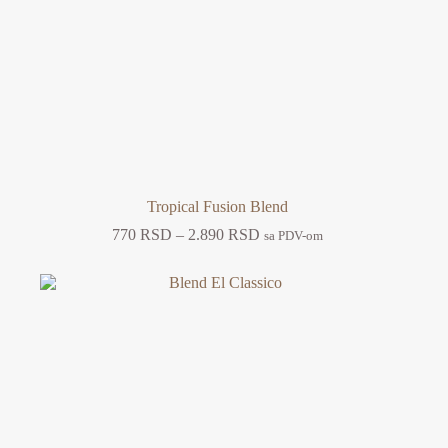
Tropical Fusion Blend
Raspon
770
RSD
–
2.890
RSD
sa PDV-om
cena:
od
770 RSD
do
2.890 RSD