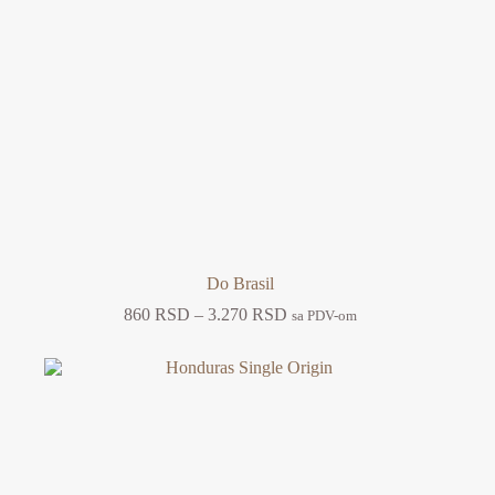
Do Brasil
Raspon
860
RSD
–
3.270
RSD
sa PDV-om
cena:
od
860 RSD
do
3.270 RSD