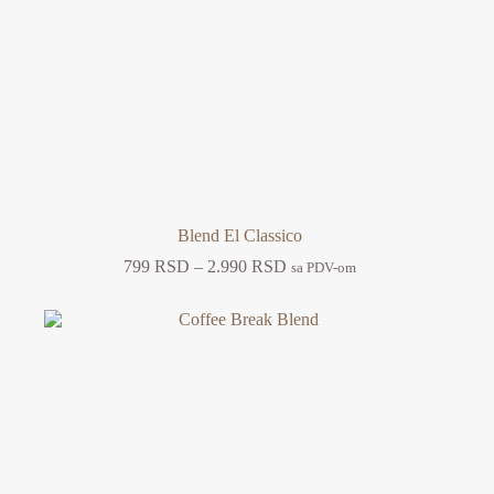
Blend El Classico
Raspon
799
RSD
–
2.990
RSD
sa PDV-om
cena:
od
799 RSD
do
2.990 RSD