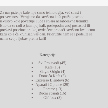
Za nas prženje kafe nije samo tehnologija, već strast i
posvećenost. Verujemo da savršena kafa pruža posebno
iskustvo koje povezuje ljude i stvara nezaboravne trenutke.
Bilo da se radi o jutarnjoj kafi, poslepodnevnoj poslastici ili
proslavi posebne prilike, ovde ćete pronaći savršenu kvalitetnu
kafu koja će krunisati vaš dan. Pridružite nam se i podelite sa
nama svoju ljubav prema kafi!
Kategorije
45
Svi Proizvodi
45
13
proizvoda
Kafe
13
proizvoda
4
Single Origin
4
proizvoda
3
Domaća Kafa
3
proizvoda
6
Espresso Blendovi
6
proizvoda
29
Aparati i Opreme
29
13
proizvoda
Opreme
13
proizvoda
16
Ručni aparati
16
3
proizvoda
Gift box
3
proizvoda