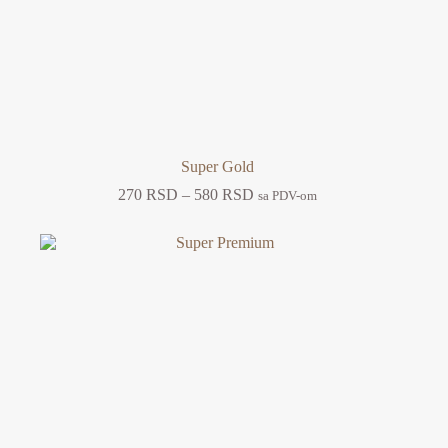
Super Gold
Raspon
270
RSD
–
580
RSD
sa PDV-om
cena:
od
270 RSD
do
580 RSD