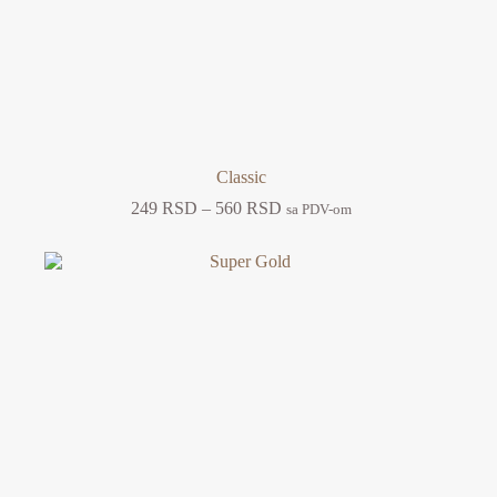
Classic
Raspon
249
RSD
–
560
RSD
sa PDV-om
cena:
od
249 RSD
do
560 RSD