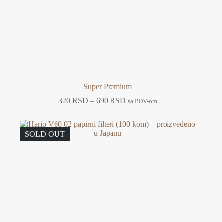
Super Premium
Raspon
320
RSD
–
690
RSD
sa PDV-om
cena:
od
320 RSD
SOLD OUT
do
690 RSD