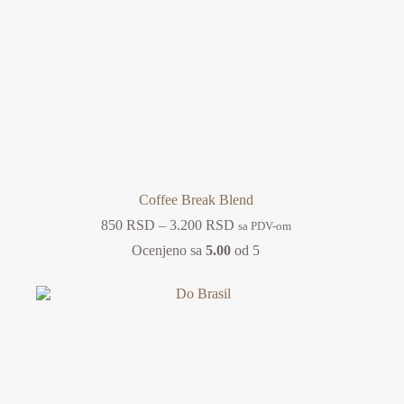
Coffee Break Blend
Raspon
850
RSD
–
3.200
RSD
sa PDV-om
cena:
Ocenjeno sa
5.00
od 5
od
850 RSD
do
3.200 RSD