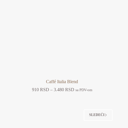
Caffé Italia Blend
Raspon
910
RSD
–
3.480
RSD
sa PDV-om
cena:
od
910 RSD
do
3.480 RSD
SLEDEĆI