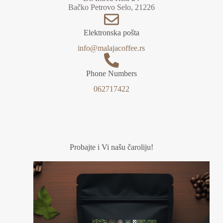
Bačko Petrovo Selo, 21226
Elektronska pošta
info@malajacoffee.rs
Phone Numbers
062717422
Probajte i Vi našu čaroliju!