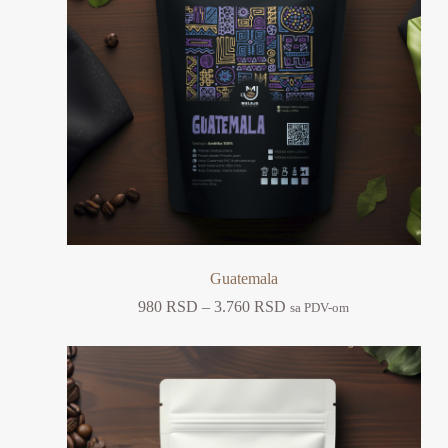
Guatemala
980
RSD
–
3.760
RSD
sa PDV-om