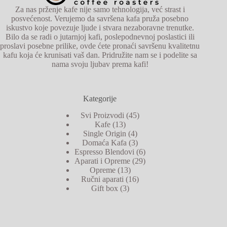
Za nas prženje kafe nije samo tehnologija, već strast i
posvećenost. Verujemo da savršena kafa pruža posebno
iskustvo koje povezuje ljude i stvara nezaboravne trenutke.
Bilo da se radi o jutarnjoj kafi, poslepodnevnoj poslastici ili
proslavi posebne prilike, ovde ćete pronaći savršenu kvalitetnu
kafu koja će krunisati vaš dan. Pridružite nam se i podelite sa
nama svoju ljubav prema kafi!
Kategorije
Svi Proizvodi
45
Kafe
13
Single Origin
4
Domaća Kafa
3
Espresso Blendovi
6
Aparati i Opreme
29
Opreme
13
Ručni aparati
16
Gift box
3